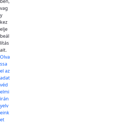
ben,
vag
y
kez
elje
beál
lítás
ait.
Olva
ssa
el az
adat
véd
elmi
irán
yelv
eink
et